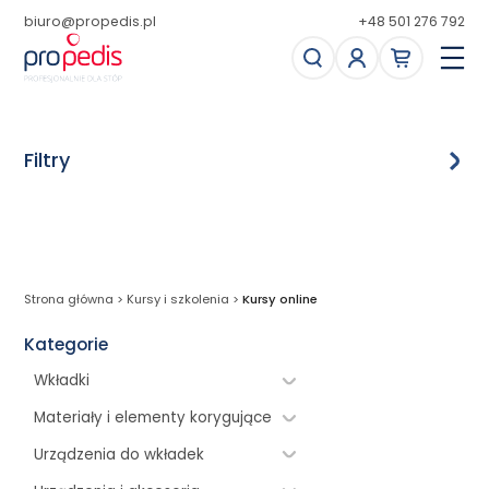
biuro@propedis.pl
+48 501 276 792
Filtry
Kursy online
Strona główna
>
Kursy i szkolenia
>
Kursy online
Bestseller
Bestseller
Kategorie
Wkładki
Materiały i elementy korygujące
Urządzenia do wkładek
Pakiet
PAKIET