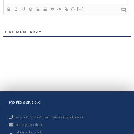
{}
[+]
0
KOMENTARZY
PRO PEDIS SP. Z O.O.
+48 501 276 792 (zamówienia i współpraca)
biuro@propedis.pl
ul. Ogrodowa 58,