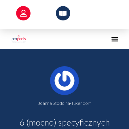
Przejdź
do
treści
Joanna Stodolna-Tukendorf
6 (mocno) specyficznych