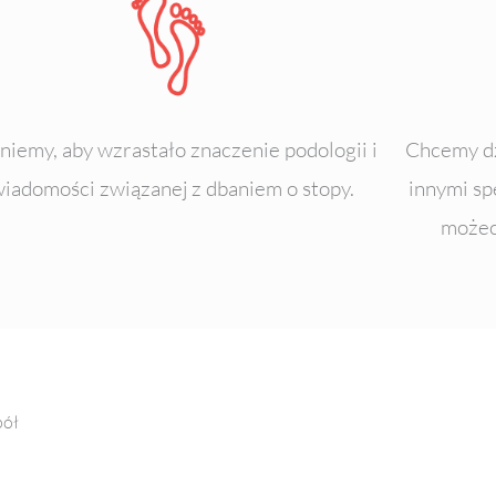
niemy, aby wzrastało znaczenie podologii i
Chcemy dz
wiadomości związanej z dbaniem o stopy.
innymi sp
możec
pół