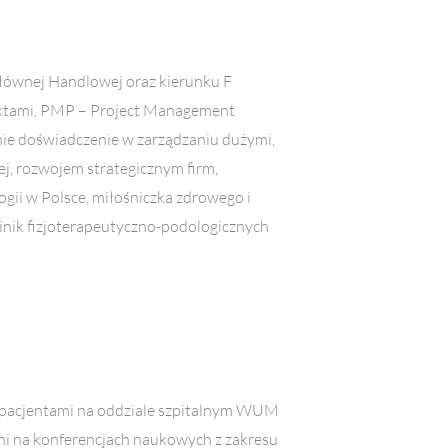
łównej Handlowej oraz kierunku F
ektami, PMP – Project Management
nie doświadczenie w zarządzaniu dużymi,
j, rozwojem strategicznym firm,
gii w Polsce, miłośniczka zdrowego i
klinik fizjoterapeutyczno-podologicznych
z pacjentami na oddziale szpitalnym WUM
ni na konferencjach naukowych z zakresu