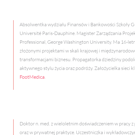
Absolwentka wydziału Finansów i Bankowości Szkoły G
Université Paris-Dauphine. Magister Zarządzania Proj
Professional, George Washington University. Ma 16-let
złożonymi projektami w skali krajowej i międzynarodowe
transformacjami biznesu. Propagatorka dziedziny podolo
aktywnego stylu życia oraz podróży. Założycielka sieci 
FootMedica
.
Doktor n. med. z wieloletnim doświadczeniem w pracy 
oraz w prywatnej praktyce. Uczestniczka i wykładowczy