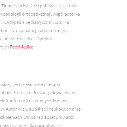
ą. Tłumaczka książek i publikacji z zakresu
nów podologii ortopedycznej”, współautorka
p”, „Ortopedia pediatryczna”. Autorka
i konstytucjonalnej, zaburzeń mięśni
 Współzałożycielka i Dyrektor
znych
FootMedica
.
skiej. Jest p
rekursorem terapii
 lat był Prezesem Polskiego Towarzystwa
ele konferencji naukowych, kursów z
ów.
Autor wielu publikacji naukowych oraz
szkoleniach.
Od ponad 10 lat prowadzi
nusy lecznicze dla pacjentów ze