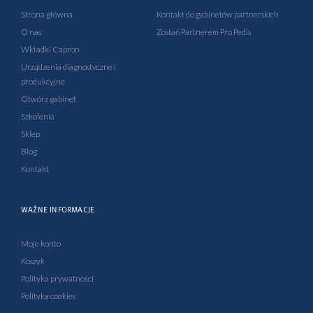
o
b
g
d
o
e
r
i
Strona główna
Kontakt do gabinetów partnerskich
k
a
n
O nas
Zostań Partnerem Pro Pedis
-
m
-
Wkładki Capron
f
i
Urządzenia diagnostyczne i
n
produkcyjne
Otwórz gabinet
Szkolenia
Sklep
Blog
Kontakt
WAŻNE INFORMACJE
Moje konto
Koszyk
Polityka prywatności
Polityka cookies