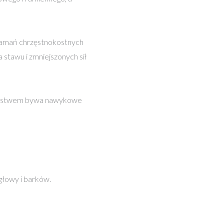
złamań chrzęstnokostnych
 stawu i zmniejszonych sił
tępstwem bywa nawykowe
głowy i barków.