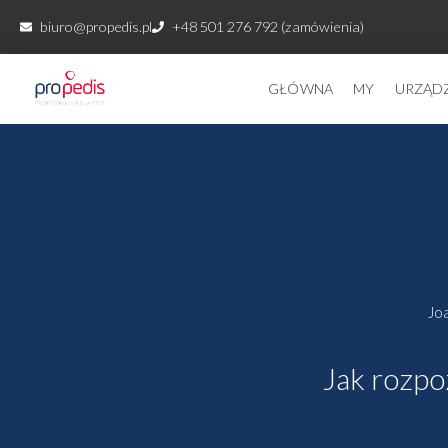
Przejdź
biuro@propedis.pl
+48 501 276 792 (zamówienia)
do
treści
GŁÓWNA
MY
URZĄD
Jo
Jak rozpo