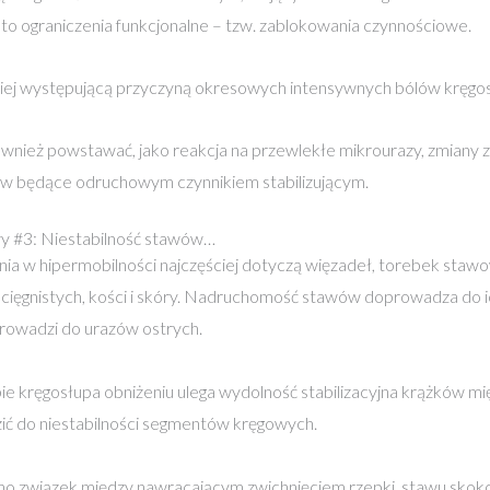
to ograniczenia funkcjonalne – tzw. zablokowania czynnościowe.
ciej występującą przyczyną okresowych intensywnych bólów kręgo
ównież powstawać, jako reakcja na przewlekłe mikrourazy, zmian
w będące odruchowym czynnikiem stabilizującym.
y #3: Niestabilność stawów…
ia w hipermobilności najczęściej dotyczą więzadeł, torebek stawow
cięgnistych, kości i skóry. Nadruchomość stawów doprowadza do i
rowadzi do urazów ostrych.
e kręgosłupa obniżeniu ulega wydolność stabilizacyjna krążków 
ić do niestabilności segmentów kręgowych.
o związek między nawracającym zwichnięciem rzepki, stawu skoko