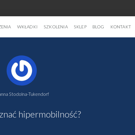
ZENIA
WKŁADKI
SZKOLENIA
SKLEP
BLOG
KONTAKT
anna Stodolna-Tukendorf
znać hipermobilność?