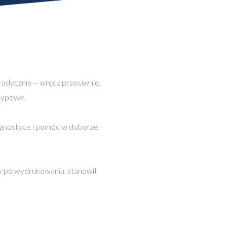
radycznie – wręcz przeciwnie.
etypowe.
agnostyce i pomóc w doborze
by po wydrukowaniu, stanowił