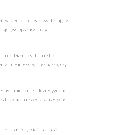
ia w plecach” często występujący
najczęściej zgłaszają ból
ch oddziałujących na układ
nizmu – infekcje, miesiączka, czy
jednym miejscu i znaleźć wygodnej
iach ciała. Są nawet postrzegane
– na to najczęściej skarżą się