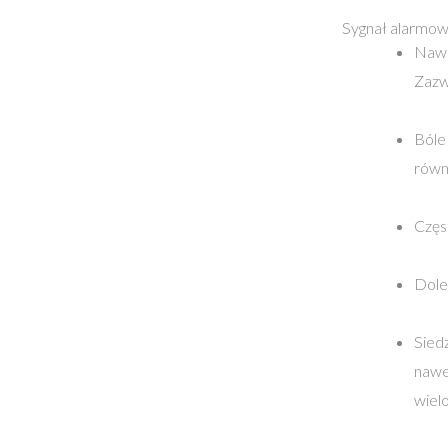
Sygnał alarmow
Nawr
Zazwy
Bóle
równ
Częs
Dole
Sied
nawe
wiel