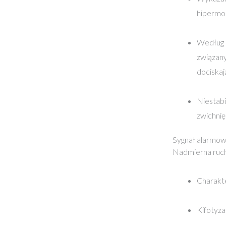
hipermob
Według n
związany
dociskaj
Niestab
zwichnię
Sygnał alarmow
Nadmierna ruch
Charakte
Kifotyza