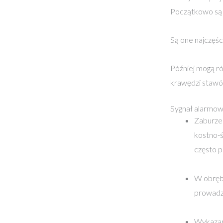
Początkowo są 
Są one najczęś
Później mogą r
krawędzi stawó
Sygnał alarmow
Zaburzen
kostno-ś
często p
W obrębi
prowadz
Wykazan