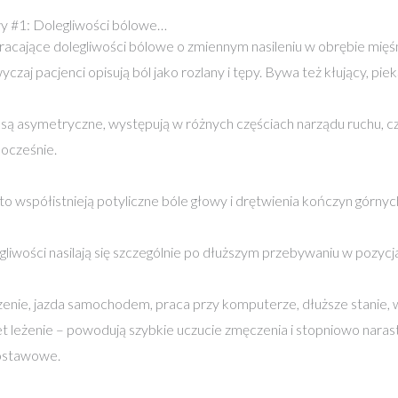
y #1: Dolegliwości bólowe…
acające dolegliwości bólowe o zmiennym nasileniu w obrębie mięśn
czaj pacjenci opisują ból jako rozlany i tępy. Bywa też kłujący, pi
 są asymetryczne, występują w różnych częściach narządu ruchu, cz
ocześnie.
to współistnieją potyliczne bóle głowy i drętwienia kończyn górnyc
gliwości nasilają się szczególnie po dłuższym przebywaniu w pozycj
zenie, jazda samochodem, praca przy komputerze, dłuższe stanie, 
t leżenie – powodują szybkie uczucie zmęczenia i stopniowo narast
ostawowe.