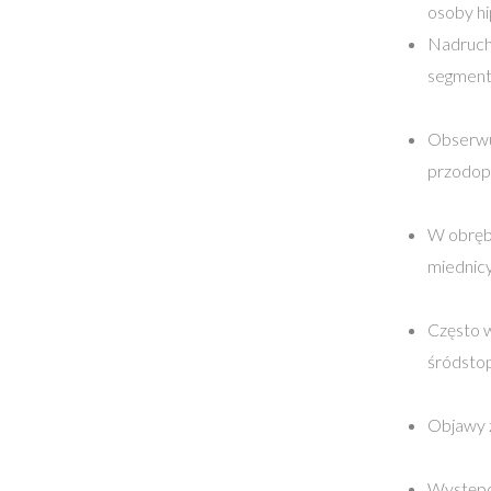
osoby hi
Nadruch
segment
Obserwuj
przodop
W obręb
miednicy
Często w
śródstop
Objawy z
Występo