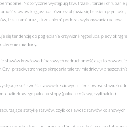
permobilne. Notorycznie występują tzw. trzaski, tarcie i chrupanie
omość stawów kręgosłupa również objawia się brakiem płynności,
ów, trzaskami oraz „strzelaniem” podczas wykonywania ruchów.
e się tendencję do pogłębiania krzywizn kręgosłupa, plecy okrągłe,
ochylenie miednicy.
ie stawów krzyżowo-biodrowych nadruchomość często powoduje n
. Czyli przeciwstronnego skręcenia talerzy miednicy w płaszczyźni
ystępuje koślawość stawów łokciowych, nieosiowość stawu śródr
no-paliczkowego palucha stopy (paluch koślawy, czyli haluks).
aburzające statykę stawów, czyli: koślawość stawów kolanowych 
wanie płaskostopia pozornego, stóp płasko-koślawych statyczny