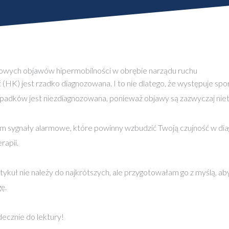
powych objawów hipermobilności w obrębie narządu ruchu
(HK) jest rzadko diagnozowana. I to nie dlatego, że występuje spo
padków jest niezdiagnozowana, ponieważ objawy są zazwyczaj ni
m sygnały alarmowe, które powinny wzbudzić Twoją czujność w di
rapii.
tykuł nie należy do najkrótszych, ale przygotowałam go z myślą, a
ę.
ecznie do lektury!