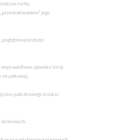
 podczas ruchu.
 „przeskakiwaniem” jego
 pogłębioną lordozę i
ieprawidłowe zjawisko torsji
e strzałkowej.
ęczno-paliczkowego kciuka i
i skokowych.
ch oraz wad stawów kolanowych,