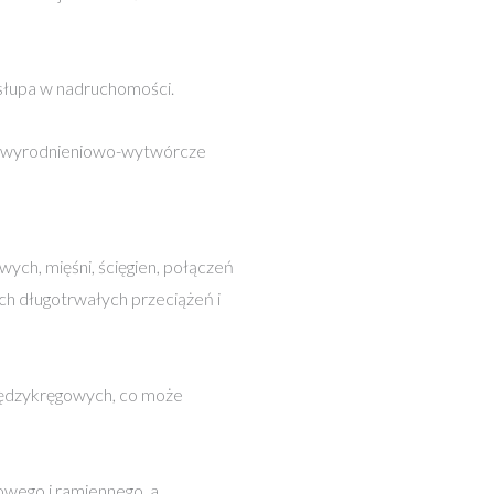
słupa w nadruchomości.
y zwyrodnieniowo-wytwórcze
ych, mięśni, ścięgien, połączeń
ch długotrwałych przeciążeń i
międzykręgowych, co może
wego i ramiennego, a