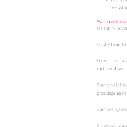
w postac
Ważna wskazó
U osób młodych
Osoby takie, be
U części z nich
ruchu w stawac
Ruchy do tej p
przeciążenia na
Zachodzi zjawis
Stawy zaczynaj