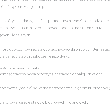
ilnością konstytucjonalną.
iektórych badaczy, u osób hipermobilnych rzadziej dochodzi do 
ch ze zwichnięciami rzepki. Prawdopodobnie na skutek rozluźnienia
ących i ścinających.
ilność dotyczy również stawów żuchwowo-skroniowych. Jej nas
cie danego stawu i uszkodzenie jego dysku.
y #4: Postawa niedbała…
omość stawów bywa przyczyną postawy niedbałej utrwalonej.
rystyczna „małpia” sylwetka z przodoprzesunięciem ku przodowi 
cja tułowia, ugięcie stawów biodrowych i kolanowych.