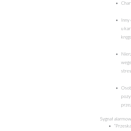
Chara
Inny
u kar
kręg
Nier
wege
stres
Osob
pozy
przez
Sygnał alarmo
“Przeska