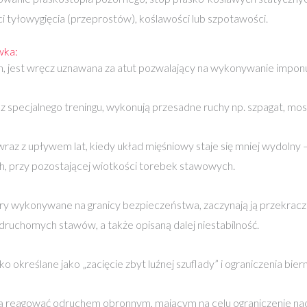
i tyłowygięcia (przeprostów), koślawości lub szpotawości.
wka:
, jest wręcz uznawana za atut pozwalający na wykonywanie imponuj
z specjalnego treningu, wykonują przesadne ruchy np. szpagat, mos
, wraz z upływem lat, kiedy układ mięśniowy staje się mniej wydolny 
h, przy pozostającej wiotkości torebek stawowych.
ory wykonywane na granicy bezpieczeństwa, zaczynają ją przekrac
druchomych stawów, a także opisaną dalej niestabilność.
ko określane jako „zacięcie zbyt luźnej szuflady” i ograniczenia bi
ą reagować odruchem obronnym, mającym na celu ograniczenie na