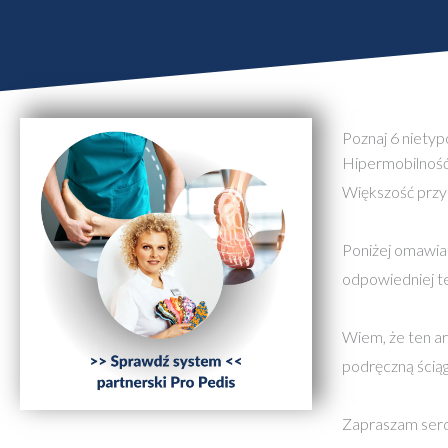
Poznaj 6 niety
Hipermobilność 
Większość przy
Poniżej omawia
odpowiedniej te
Wiem, że ten ar
podręczną ściąg
Zapraszam serd