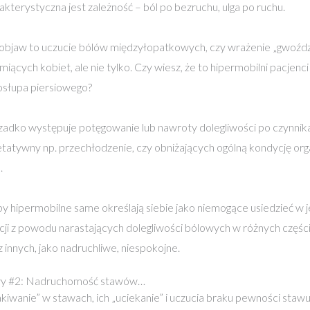
kterystyczna jest zależność – ból po bezruchu, ulga po ruchu.
 objaw to uczucie bólów międzyłopatkowych, czy wrażenie „gwoźdz
miących kobiet, ale nie tylko. Czy wiesz, że to hipermobilni pacjenci 
osłupa piersiowego?
zadko występuje potęgowanie lub nawroty dolegliwości po czynnika
tatywny np. przechłodzenie, czy obniżających ogólną kondycję orga
.
y hipermobilne same określają siebie jako niemogące usiedzieć w 
cji z powodu narastających dolegliwości bólowych w różnych częśc
 innych, jako nadruchliwe, niespokojne.
wy #2: Nadruchomość stawów…
kiwanie” w stawach, ich „uciekanie” i uczucia braku pewności stawu 