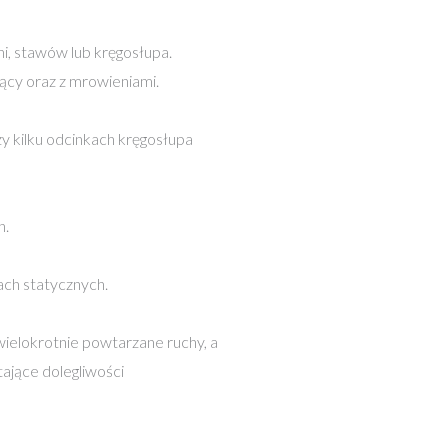
i, stawów lub kręgosłupa.
ekący oraz z mrowieniami.
y kilku odcinkach kręgosłupa
h.
ach statycznych.
wielokrotnie powtarzane ruchy, a
ające dolegliwości