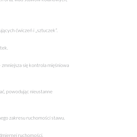
ących ćwiczeń i „sztuczek”.
tek.
– zmniejsza się kontrola mięśniowa
zać, powodując nieustanne
ernego zakresu ruchomości stawu.
dmiernej ruchomości.