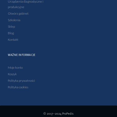
Urządzenia diagnostyczne i
n
produkcyjne
Otwórz gabinet
Szkolenia
Sklep
Blog
Kontakt
WAŻNE INFORMACJE
Moje konto
Koszyk
Polityka prywatności
Polityka cookies
© 2017–2024
ProPedis