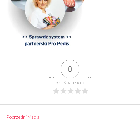
0
OCEŃ ARTYKUŁ
←
Poprzedni Media