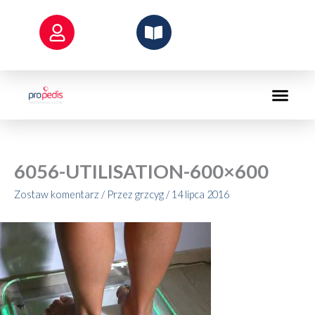
Przejdź
do
treści
6056-UTILISATION-600×600
Zostaw komentarz
/ Przez
grzcyg
/
14 lipca 2016