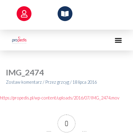
Przejdź
do
treści
IMG_2474
Zostaw komentarz
/ Przez
grzcyg
/
18 lipca 2016
https://propedis.pl/wp-content/uploads/2016/07/IMG_2474.mov
0