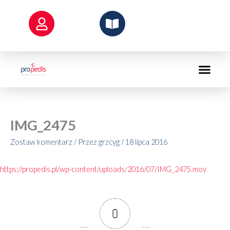
Przejdź
do
treści
IMG_2475
Zostaw komentarz
/ Przez
grzcyg
/
18 lipca 2016
https://propedis.pl/wp-content/uploads/2016/07/IMG_2475.mov
0