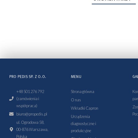
PRO PEDIS SP. Z O.O.
MENU
GA
+48 501 276 792
Strona główna
Kon
(zamówienia i
par
O nas
współpraca)
Zos
Wkładki Capron
biuro@propedis.pl
Ped
Urządzenia
ul. Ogrodowa 58,
diagnostyczne i
00-876 Warszawa,
produkcyjne
Polska