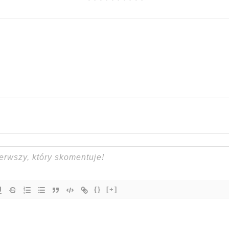
{}
[+]