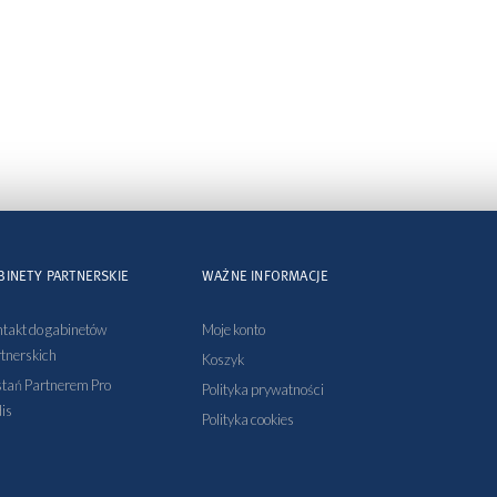
BINETY PARTNERSKIE
WAŻNE INFORMACJE
takt do gabinetów
Moje konto
tnerskich
Koszyk
tań Partnerem Pro
Polityka prywatności
is
Polityka cookies