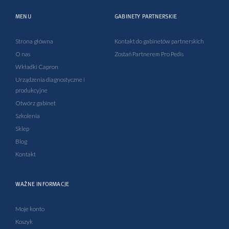
c
u
s
n
e
t
t
k
MENU
GABINETY PARTNERSKIE
b
u
a
e
o
b
g
d
o
e
r
i
Strona główna
Kontakt do gabinetów partnerskich
k
a
n
O nas
Zostań Partnerem Pro Pedis
-
m
-
Wkładki Capron
f
i
Urządzenia diagnostyczne i
n
produkcyjne
Otwórz gabinet
Szkolenia
Sklep
Blog
Kontakt
WAŻNE INFORMACJE
Moje konto
Koszyk