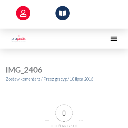
Przejdź
do
treści
IMG_2406
Zostaw komentarz
/ Przez
grzcyg
/
18 lipca 2016
0
OCEŃ ARTYKUŁ