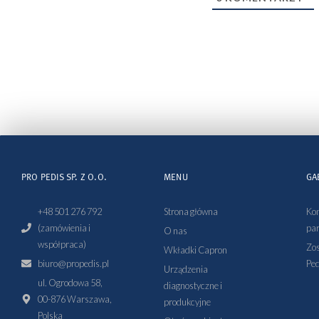
PRO PEDIS SP. Z O.O.
MENU
GA
+48 501 276 792
Strona główna
Kon
(zamówienia i
par
O nas
współpraca)
Zos
Wkładki Capron
biuro@propedis.pl
Ped
Urządzenia
ul. Ogrodowa 58,
diagnostyczne i
00-876 Warszawa,
produkcyjne
Polska