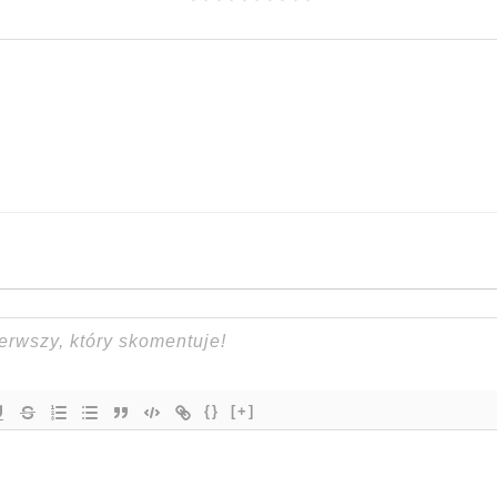
{}
[+]