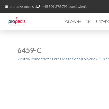
Przejdź
biuro@propedis.pl
+48 501 276 792 (zamówienia)
do
treści
GŁÓWNA
MY
URZĄD
6459-C
Zostaw komentarz
/ Przez
Magdalena Korycka
/
25 sie