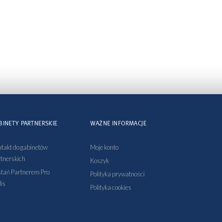
BINETY PARTNERSKIE
WAŻNE INFORMACJE
takt do gabinetów
Moje konto
tnerskich
Koszyk
tań Partnerem Pro
Polityka prywatności
is
Polityka cookies