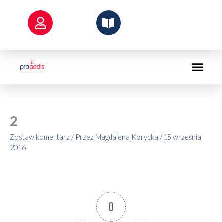
Przejdź
do
treści
2
Zostaw komentarz
/ Przez
Magdalena Korycka
/
15 września
2016
0