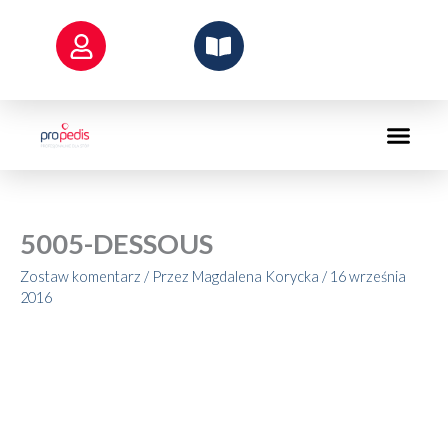
Przejdź
do
treści
5005-DESSOUS
Zostaw komentarz
/ Przez
Magdalena Korycka
/
16 września
2016