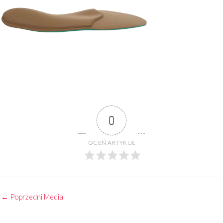
0
OCEŃ ARTYKUŁ
←
Poprzedni Media