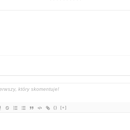
{}
[+]