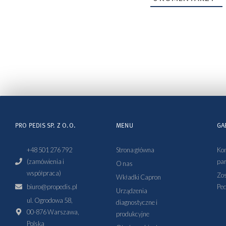
PRO PEDIS SP. Z O.O.
MENU
GA
+48 501 276 792
Strona główna
Kon
(zamówienia i
par
O nas
współpraca)
Zos
Wkładki Capron
biuro@propedis.pl
Ped
Urządzenia
ul. Ogrodowa 58,
diagnostyczne i
00-876 Warszawa,
produkcyjne
Polska