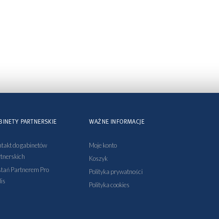
BINETY PARTNERSKIE
WAŻNE INFORMACJE
takt do gabinetów
Moje konto
tnerskich
Koszyk
tań Partnerem Pro
Polityka prywatności
is
Polityka cookies