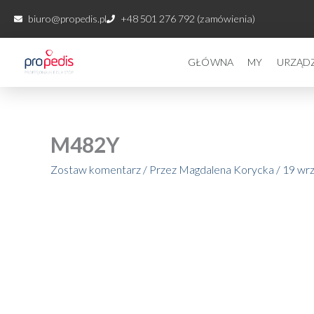
Przejdź
biuro@propedis.pl
+48 501 276 792 (zamówienia)
do
treści
GŁÓWNA
MY
URZĄD
M482Y
Zostaw komentarz
/ Przez
Magdalena Korycka
/
19 wrz