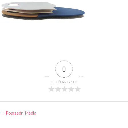
0
OCEŃ ARTYKUŁ
←
Poprzedni Media