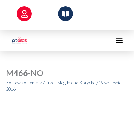
Przejdź
do
treści
M466-NO
Zostaw komentarz
/ Przez
Magdalena Korycka
/
19 września
2016