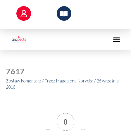
Przejdź
do
treści
7617
Zostaw komentarz
/ Przez
Magdalena Korycka
/
26 września
2016
0