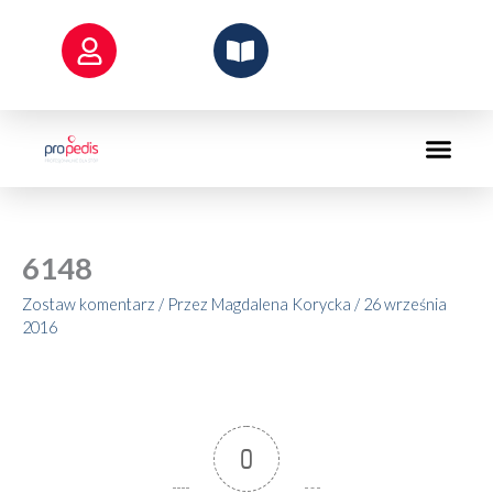
Przejdź
do
treści
6148
Zostaw komentarz
/ Przez
Magdalena Korycka
/
26 września
2016
0