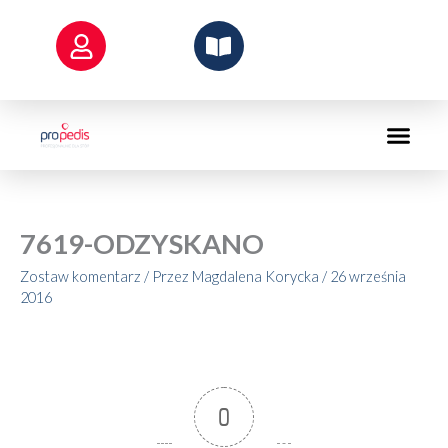
Przejdź
do
treści
7619-ODZYSKANO
Zostaw komentarz
/ Przez
Magdalena Korycka
/
26 września
2016
0