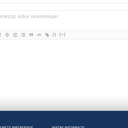
{}
[+]
BINETY PARTNERSKIE
WAŻNE INFORMACJE