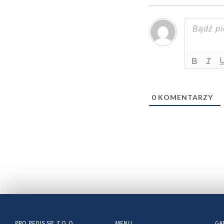
0
KOMENTARZY
PRO PEDIS SP. Z O.O.
MENU
GA