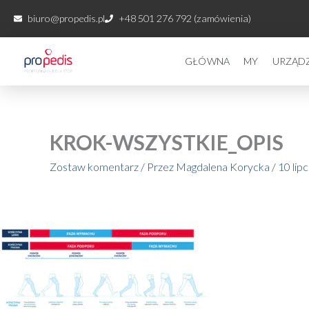
Przejdź
biuro@propedis.pl
+48 501 276 792 (zamówienia)
do
treści
GŁÓWNA
MY
URZĄD
KROK-WSZYSTKIE_OPIS
Zostaw komentarz
/ Przez
Magdalena Korycka
/
10 lip