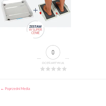
0
OCEŃ ARTYKUŁ
←
Poprzedni Media