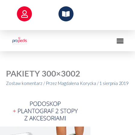
Przejdź
do
treści
PAKIETY 300×3002
Zostaw komentarz
/ Przez
Magdalena Korycka
/
1 sierpnia 2019