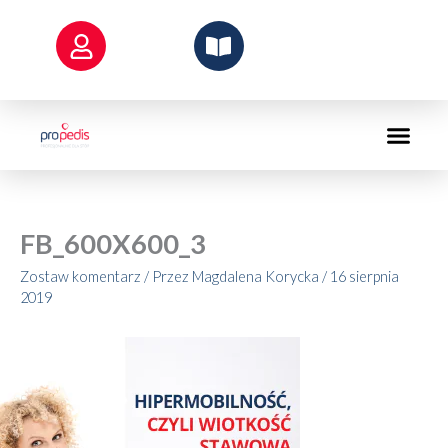
Przejdź
do
treści
FB_600X600_3
Zostaw komentarz
/ Przez
Magdalena Korycka
/
16 sierpnia
2019