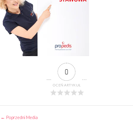
0
OCEŃ ARTYKUŁ
←
Poprzedni Media