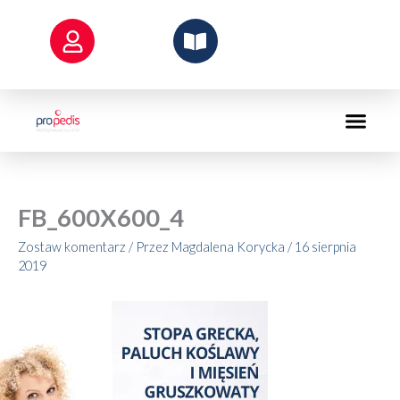
Przejdź
do
treści
FB_600X600_4
Zostaw komentarz
/ Przez
Magdalena Korycka
/
16 sierpnia
2019