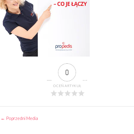
0
OCEŃ ARTYKUŁ
←
Poprzedni Media