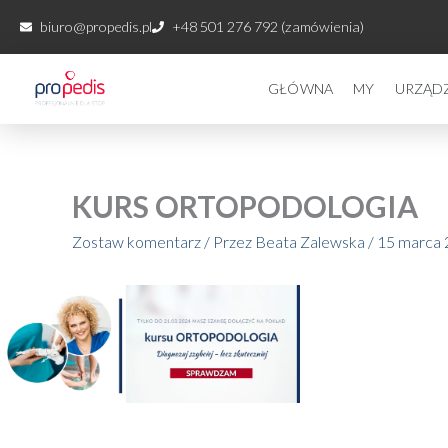
Przejdź
biuro@propedis.pl
+48 501 276 792 (zamówienia)
do
treści
GŁÓWNA
MY
URZĄD
KURS ORTOPODOLOGIA
Zostaw komentarz
/ Przez
Beata Zalewska
/
15 marca