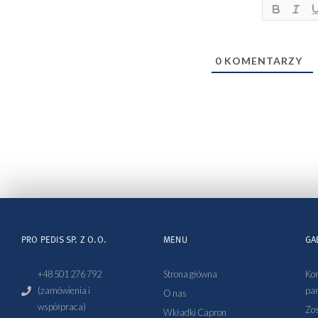
0
KOMENTARZY
PRO PEDIS SP. Z O.O.
MENU
GA
+48 501 276 792
Strona główna
Kon
(zamówienia i
par
O nas
współpraca)
Zos
Wkładki Capron