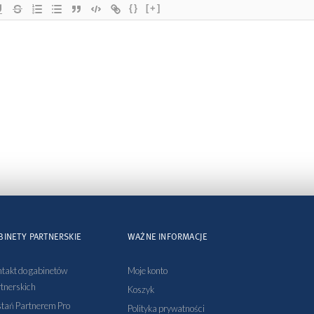
{}
[+]
BINETY PARTNERSKIE
WAŻNE INFORMACJE
takt do gabinetów
Moje konto
tnerskich
Koszyk
tań Partnerem Pro
Polityka prywatności