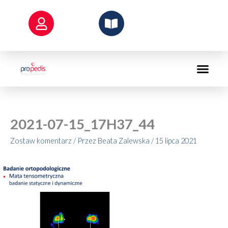
Przejdź
do
treści
2021-07-15_17H37_44
Zostaw komentarz
/ Przez
Beata Zalewska
/
15 lipca 2021