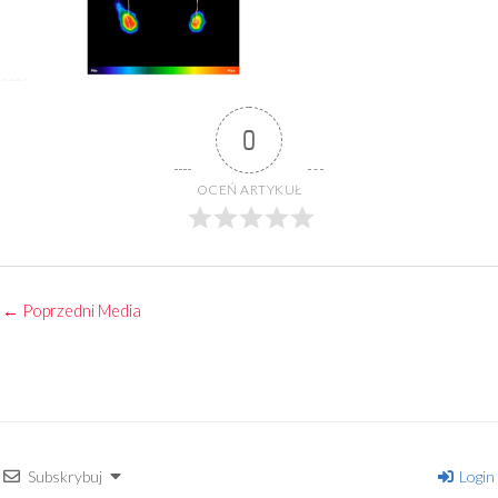
0
OCEŃ ARTYKUŁ
←
Poprzedni Media
Subskrybuj
Login