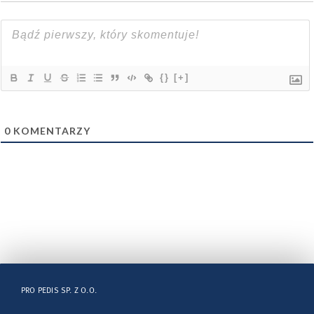
{}
[+]
0
KOMENTARZY
PRO PEDIS SP. Z O.O.