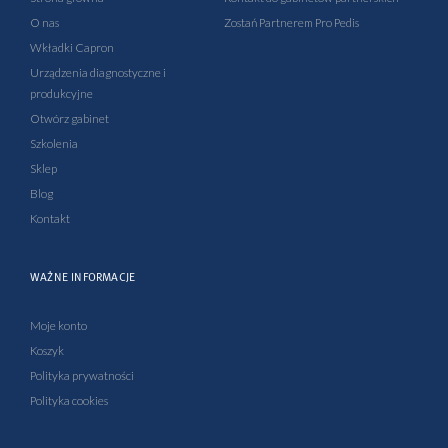
o
e
r
i
k
a
n
O nas
Zostań Partnerem Pro Pedis
-
m
-
Wkładki Capron
f
i
Urządzenia diagnostyczne i
n
produkcyjne
Otwórz gabinet
Szkolenia
Sklep
Blog
Kontakt
WAŻNE INFORMACJE
Moje konto
Koszyk
Polityka prywatności
Polityka cookies