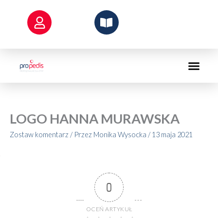
Przejdź
do
treści
LOGO HANNA MURAWSKA
Zostaw komentarz
/ Przez
Monika Wysocka
/
13 maja 2021
0
OCEŃ ARTYKUŁ