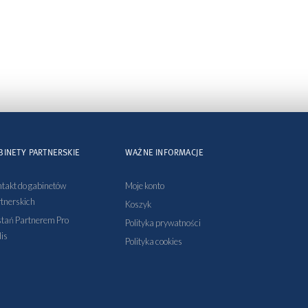
BINETY PARTNERSKIE
WAŻNE INFORMACJE
takt do gabinetów
Moje konto
tnerskich
Koszyk
tań Partnerem Pro
Polityka prywatności
is
Polityka cookies