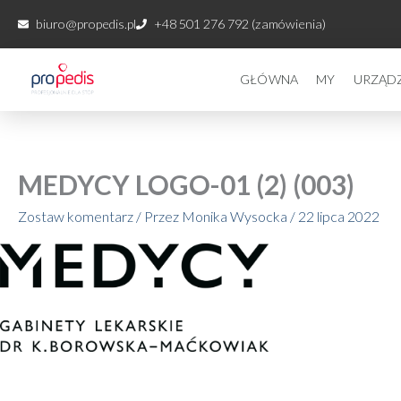
Przejdź
biuro@propedis.pl
+48 501 276 792 (zamówienia)
do
treści
GŁÓWNA
MY
URZĄD
MEDYCY LOGO-01 (2) (003)
Zostaw komentarz
/ Przez
Monika Wysocka
/
22 lipca 2022