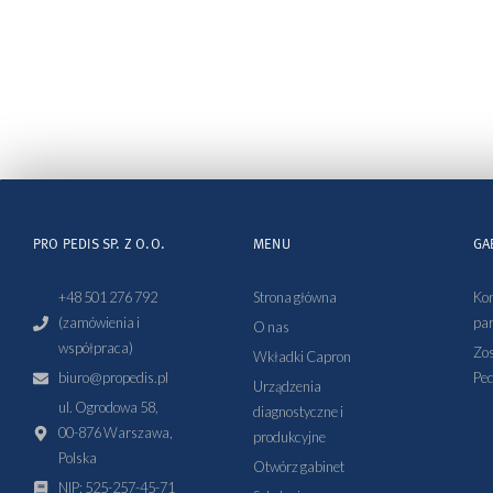
PRO PEDIS SP. Z O.O.
MENU
GA
+48 501 276 792
Strona główna
Kon
(zamówienia i
par
O nas
współpraca)
Zos
Wkładki Capron
biuro@propedis.pl
Ped
Urządzenia
ul. Ogrodowa 58,
diagnostyczne i
00-876 Warszawa,
produkcyjne
Polska
Otwórz gabinet
NIP: 525-257-45-71