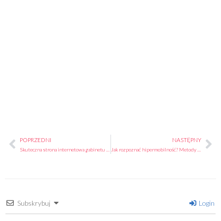
POPRZEDNI
NASTĘPNY
Prev
Na
Skuteczna strona internetowa gabinetu fizjoterapeutycznego i podologicznego
Jak rozpoznać hipermobilność? Metody badań diagnostycznych
Subskrybuj
Login