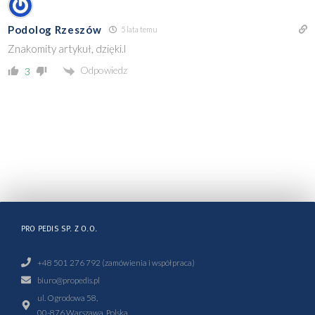
Podolog Rzeszów
5 lata temu
Znakomity artykuł, dzięki.l
Odpowiedz
3
PRO PEDIS SP. Z O.O.
+48 501 276 792 (zamówienia i współpraca)
biuro@propedis.pl
ul. Ogrodowa 58,
00-876 Warszawa, Polska