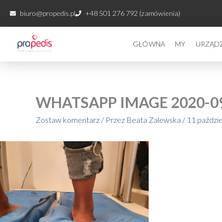
Przejdź
biuro@propedis.pl
+48 501 276 792 (zamówienia)
do
treści
GŁÓWNA
MY
URZĄD
WHATSAPP IMAGE 2020-09-1
Zostaw komentarz
/ Przez
Beata Zalewska
/
11 paździ