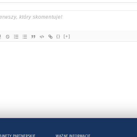
{}
[+]
BINETY PARTNERSKIE
WAŻNE INFORMACJE