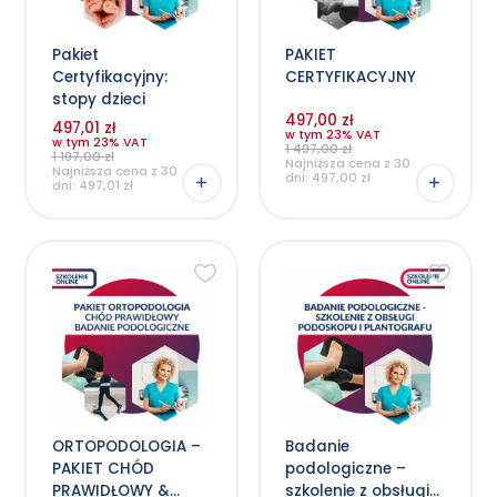
Pakiet
PAKIET
Certyfikacyjny:
CERTYFIKACYJNY
stopy dzieci
497,00 zł
497,01 zł
w tym 23% VAT
w tym 23% VAT
1 497,00 zł
1 197,00 zł
Najniższa cena z 30
Najniższa cena z 30
dni:
497,00
zł
dni:
497,01
zł
ORTOPODOLOGIA –
Badanie
PAKIET CHÓD
podologiczne –
PRAWIDŁOWY &
szkolenie z obsługi