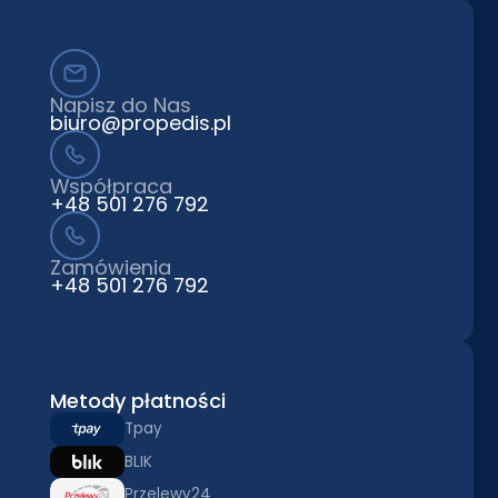
Napisz do Nas
biuro@propedis.pl
Współpraca
+48 501 276 792
Zamówienia
+48 501 276 792
Metody płatności
Tpay
BLIK
Przelewy24