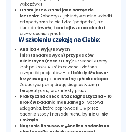
wskazówki!
Opanujesz wkładki jako narzędzie
leczenia:
Zobaczysz, jak indywidualne wkładki
ortopedyczne to nie tylko “podpórka”, ale
klucz do
trwałej korekcji wzorca chodu
i
przywracania symetrii.
W szkoleniu czekają na Ciebie:
Analiza 4 wyjątkowych
(niestandardowych) przypadków
klinicznych (case study):
Przeanalizujemy
krok po kroku 4 zróżnicowane i złożone
przypadki pacjentów – od
bólu lędźwiowo-
krzyżowego
po
asymetrię i płaskostopie
.
Zobaczysz pełną drogę diagnostyczną i
terapeutyczną oraz efekty pracy.
Praktyczna checklista diagnostyczna – 10
kroków badania manualnego:
Gotowa
ściągawka, która poprowadzi Cię przez
badanie stopy i narządu ruchu, by
nic Ci nie
umknęło
.
Nagranie Bonusowe: „Analiza badania na
plantografie w ujęciu statycznym i