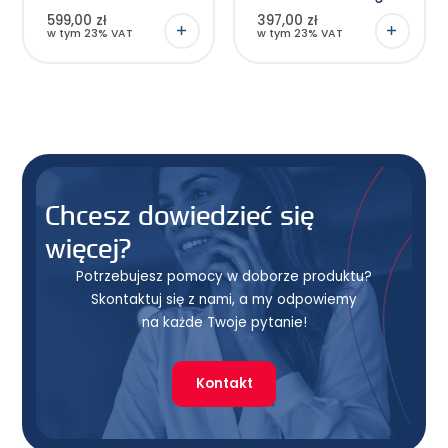
BADANIE
podoskopu i
599,00 zł
397,00 zł
PODOLOGICZNE
plantografu
w tym 23% VAT
w tym 23% VAT
Chcesz dowiedzieć się
więcej?
Potrzebujesz pomocy w doborze produktu?
Skontaktuj się z nami, a my odpowiemy
na każde Twoje pytanie!
Kontakt