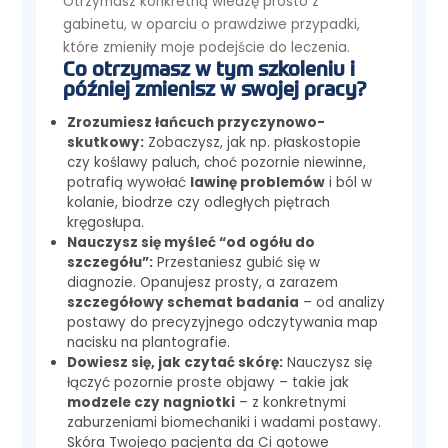
Otrzymasz konkretną wiedzę prosto z
gabinetu, w oparciu o prawdziwe przypadki,
które zmieniły moje podejście do leczenia.
Co otrzymasz w tym szkoleniu i
później zmienisz w swojej pracy?
Zrozumiesz łańcuch przyczynowo-
skutkowy:
Zobaczysz, jak np. płaskostopie
czy koślawy paluch, choć pozornie niewinne,
potrafią wywołać
lawinę problemów
i ból w
kolanie, biodrze czy odległych piętrach
kręgosłupa.
Nauczysz się myśleć “od ogółu do
szczegółu”:
Przestaniesz gubić się w
diagnozie. Opanujesz prosty, a zarazem
szczegółowy schemat badania
– od analizy
postawy do precyzyjnego odczytywania map
nacisku na plantografie.
Dowiesz się, jak czytać skórę:
Nauczysz się
łączyć pozornie proste objawy – takie jak
modzele czy nagniotki
– z konkretnymi
zaburzeniami biomechaniki i wadami postawy.
Skóra Twojego pacjenta da Ci gotowe