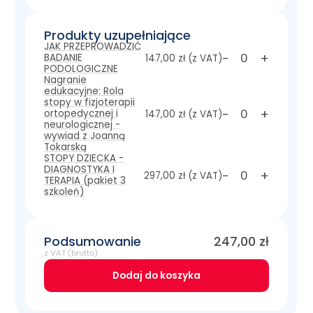
Produkty uzupełniające
JAK PRZEPROWADZIĆ
-
+
BADANIE
147,00 zł
(z VAT)
PODOLOGICZNE
Nagranie
edukacyjne: Rola
stopy w fizjoterapii
-
+
ortopedycznej i
147,00 zł
(z VAT)
neurologicznej -
wywiad z Joanną
Tokarską
STOPY DZIECKA -
DIAGNOSTYKA I
-
+
297,00 zł
(z VAT)
TERAPIA (pakiet 3
szkoleń)
Podsumowanie
247,00
zł
z VAT (brutto)
Dodaj do koszyka