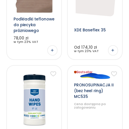
produkt
ma
wiele
wariantów.
Opcje
Podkładki teflonowe
można
wybrać
do piecyka
na
XDE Baseflex 35
stronie
próżniowego
produktu
78,00 zł
w tym 23% VAT
Od 174,10 zł
w tym 23% VAT
Bestseller
Ten
produkt
ma
wiele
PRONOSUPINACJA II
wariantów.
(bez heel ring)
Opcje
można
MC535
wybrać
na
Cena dostępna po
stronie
zalogowaniu
produktu