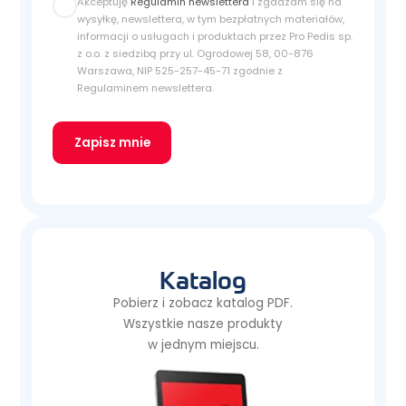
Akceptuję
Regulamin newslettera
i zgadzam się na
wysyłkę, newslettera, w tym bezpłatnych materiałów,
informacji o usługach i produktach przez Pro Pedis sp.
z o.o. z siedzibą przy ul. Ogrodowej 58, 00-876
Warszawa, NIP 525-257-45-71 zgodnie z
Regulaminem newslettera.
Zapisz mnie
Katalog
Pobierz i zobacz katalog PDF.
Wszystkie nasze produkty
w jednym miejscu.