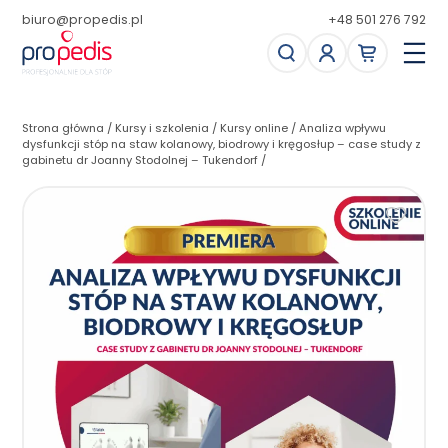
biuro@propedis.pl
+48 501 276 792
Strona główna
/
Kursy i szkolenia
/
Kursy online
/
Analiza wpływu
dysfunkcji stóp na staw kolanowy, biodrowy i kręgosłup – case study z
gabinetu dr Joanny Stodolnej – Tukendorf
/