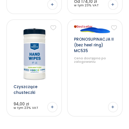
Od 174,10 zł
w tym 23% VAT
Bestseller
Ten
produkt
ma
wiele
PRONOSUPINACJA II
wariantów.
(bez heel ring)
Opcje
można
MC535
wybrać
na
Cena dostępna po
stronie
zalogowaniu
produktu
Czyszczące
chusteczki
94,00 zł
w tym 23% VAT