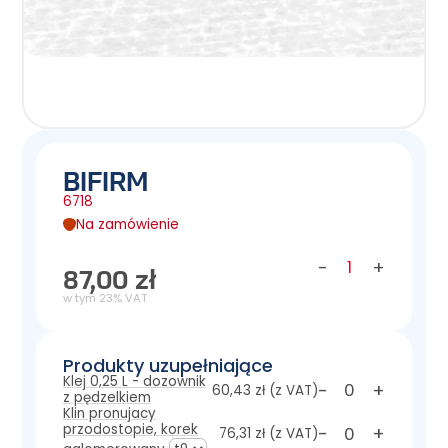
BIFIRM
6718
Na zamówienie
-
+
87,00 zł
w tym 23% VAT
Produkty uzupełniające
Klej 0,25 L - dozownik
-
+
60,43 zł
(z VAT)
z pędzelkiem
Klin pronujacy
przodostopie, korek
-
+
76,31 zł
(z VAT)