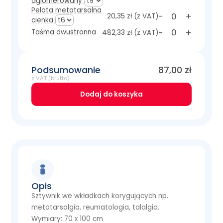
aglomerowany
Pelota metatarsalna
-
+
20,35 zł
(z VAT)
cienka
-
+
Taśma dwustronna
482,33 zł
(z VAT)
Podsumowanie
87,00
zł
z VAT (brutto)
Dodaj do koszyka
Opis
Sztywnik we wkładkach korygujących np.
metatarsalgia, reumatologia, talalgia.
Wymiary: 70 x 100 cm