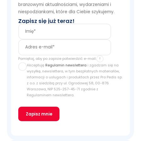
branżowymi aktualnościami, wydarzeniami i
niespodziankami, które dla Ciebie szykujemy.
Zapisz się już teraz!
!
Pamiętaj, aby po zapisie potwierdzić e-mail.
Akceptuję
Regulamin newslettera
i zgadzam się na
wysyłkę, newslettera, w tym bezpłatnych materiałów,
informacji o usługach i produktach przez Pro Pedis sp.
z o.o. z siedzibą przy ul. Ogrodowej 58, 00-876
Warszawa, NIP 525-257-45-71 zgodnie z
Regulaminem newslettera.
Zapisz mnie