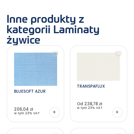
Inne produkty z
kategorii Laminaty
żywice
Ten
produkt
ma
wiele
wariantów.
Opcje
można
wybrać
na
TRANSPAFLUX
stronie
BLUESOFT AZUR
produktu
Od 238,78 zł
w tym 23% VAT
206,04 zł
w tym 23% VAT