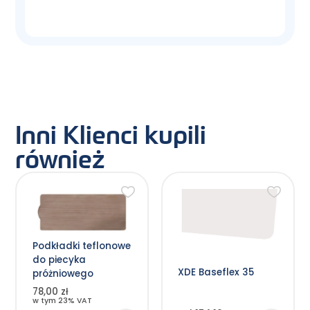
Inni Klienci kupili
również
Ten
produkt
ma
wiele
wariantów.
Opcje
Podkładki teflonowe
można
wybrać
do piecyka
na
XDE Baseflex 35
stronie
próżniowego
produktu
78,00 zł
w tym 23% VAT