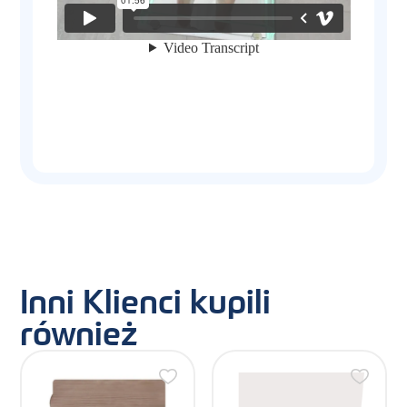
Inni Klienci kupili
również
Ten
produkt
ma