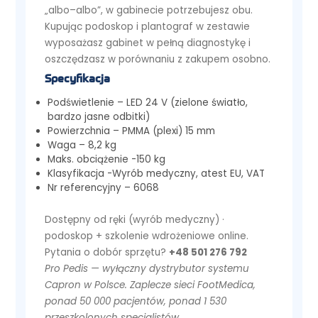
„albo–albo”, w gabinecie potrzebujesz obu.
Kupując podoskop i plantograf w zestawie
wyposażasz gabinet w pełną diagnostykę i
oszczędzasz w porównaniu z zakupem osobno.
Specyfikacja
Podświetlenie – LED 24 V (zielone światło,
bardzo jasne odbitki)
Powierzchnia – PMMA (plexi) 15 mm
Waga –
8,2 kg
Maks. obciążenie -150 kg
Klasyfikacja -Wyrób medyczny, atest EU, VAT
Nr referencyjny –
6068
Dostępny od ręki (wyrób medyczny) ·
podoskop + szkolenie wdrożeniowe online.
Pytania o dobór sprzętu?
+48 501 276 792
Pro Pedis — wyłączny dystrybutor systemu
Capron w Polsce. Zaplecze sieci FootMedica,
ponad 50 000 pacjentów, ponad 1 530
przeszkolonych specjalistów.