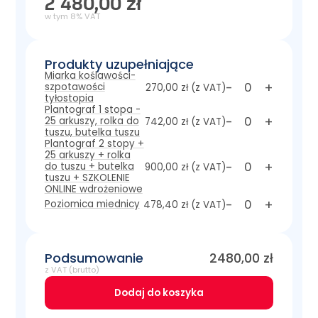
2 480,00 zł
w tym 8% VAT
Produkty uzupełniające
Miarka koślawości-
-
+
szpotawości
270,00 zł
(z VAT)
tyłostopia
Plantograf 1 stopa -
-
+
25 arkuszy, rolka do
742,00 zł
(z VAT)
tuszu, butelka tuszu
Plantograf 2 stopy +
25 arkuszy + rolka
-
+
do tuszu + butelka
900,00 zł
(z VAT)
tuszu + SZKOLENIE
ONLINE wdrożeniowe
-
+
Poziomica miednicy
478,40 zł
(z VAT)
Podsumowanie
2480,00
zł
z VAT (brutto)
Dodaj do koszyka