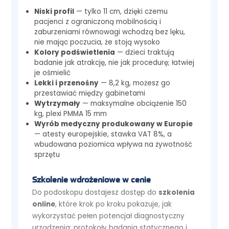
Niski profil
— tylko 11 cm, dzięki czemu
pacjenci z ograniczoną mobilnością i
zaburzeniami równowagi wchodzą bez lęku,
nie mając poczucia, że stoją wysoko
Kolory podświetlenia
— dzieci traktują
badanie jak atrakcję, nie jak procedurę; łatwiej
je ośmielić
Lekki i przenośny
— 8,2 kg, możesz go
przestawiać między gabinetami
Wytrzymały
— maksymalne obciążenie 150
kg, plexi PMMA 15 mm
Wyrób medyczny produkowany w Europie
— atesty europejskie, stawka VAT 8%, a
wbudowana poziomica wpływa na żywotność
sprzętu
Szkolenie wdrożeniowe w cenie
Do podoskopu dostajesz dostęp do
szkolenia
online
, które krok po kroku pokazuje, jak
wykorzystać pełen potencjał diagnostyczny
urządzenia: protokoły badania statycznego i