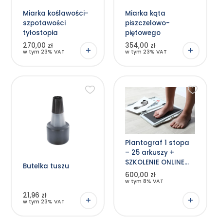
Miarka koślawości-
Miarka kąta
szpotawości
piszczelowo-
tyłostopia
piętowego
270,00 zł
354,00 zł
w tym 23% VAT
w tym 23% VAT
Plantograf 1 stopa
– 25 arkuszy +
SZKOLENIE ONLINE
Butelka tuszu
wdrożeniowe
600,00 zł
w tym 8% VAT
21,96 zł
w tym 23% VAT