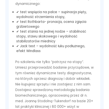
dynamicznego:
✔ test wspięcia na palce – supinacja pięty,
wydolność strzemienia stopy,
✔ test Rothbarta- pronacja, ocena zgięcia
grzbietowego
✔ test stania na jednej nodze – stabilność
stopy, stawu skokowego i wydolność
stabilizatorów miednicy
✔ Jack test – wydolność łuku podłużnego,
efekt Windlass
Po szkoleniu nie tylko “patrzysz na stopy”.
Umiesz przeprowadzić badanie przyrządowe, w
tym również dynamiczne testy diagnostyczne,
na których oprzesz diagnozę i dobór wkładek.
Nie kupujesz sprzętu i nie zostajesz z nim sam.
Dostajesz sprawdzoną metodologię badania
biomechanicznego, opracowaną przez dr n.
med. Joannę Stodolną-Tukendorf na bazie 20+
lat praktyki klinicznej i 80 000+ wizyt w