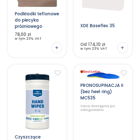
wiele
wariantów.
Opcje
Podkładki teflonowe
można
wybrać
do piecyka
na
XDE Baseflex 35
stronie
próżniowego
produktu
78,00 zł
w tym 23% VAT
Od 174,10 zł
w tym 23% VAT
Bestseller
Ten
produkt
ma
wiele
PRONOSUPINACJA II
wariantów.
(bez heel ring)
Opcje
można
MC535
wybrać
na
Cena dostępna po
stronie
zalogowaniu
produktu
Czyszczące