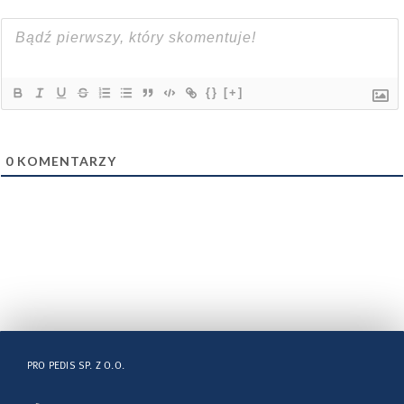
{}
[+]
0
KOMENTARZY
PRO PEDIS SP. Z O.O.