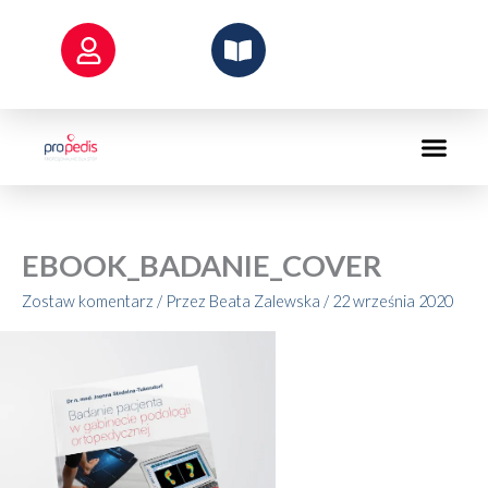
Przejdź
do
treści
EBOOK_BADANIE_COVER
Zostaw komentarz
/ Przez
Beata Zalewska
/
22 września 2020