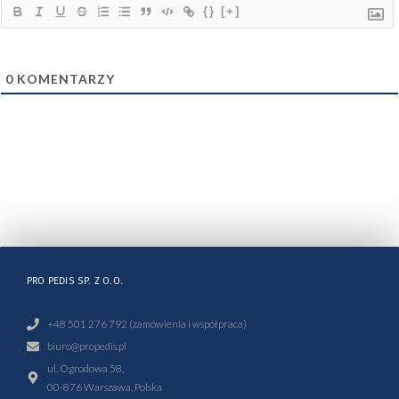
{}
[+]
0
KOMENTARZY
PRO PEDIS SP. Z O.O.
+48 501 276 792 (zamówienia i współpraca)
biuro@propedis.pl
ul. Ogrodowa 58,
00-876 Warszawa, Polska