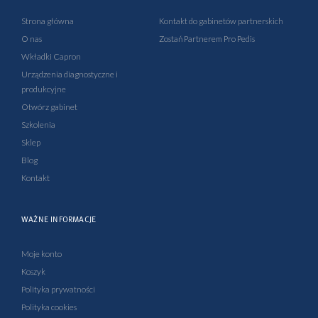
o
b
g
d
o
e
r
i
Strona główna
Kontakt do gabinetów partnerskich
k
a
n
O nas
Zostań Partnerem Pro Pedis
-
m
-
Wkładki Capron
f
i
Urządzenia diagnostyczne i
n
produkcyjne
Otwórz gabinet
Szkolenia
Sklep
Blog
Kontakt
WAŻNE INFORMACJE
Moje konto
Koszyk
Polityka prywatności
Polityka cookies