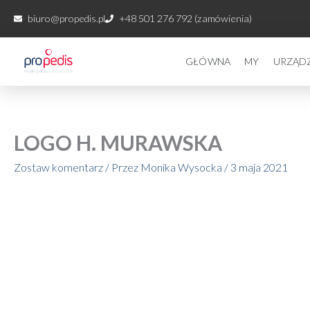
Przejdź
biuro@propedis.pl
+48 501 276 792 (zamówienia)
do
treści
GŁÓWNA
MY
URZĄD
LOGO H. MURAWSKA
Zostaw komentarz
/ Przez
Monika Wysocka
/
3 maja 2021