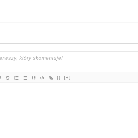
{}
[+]