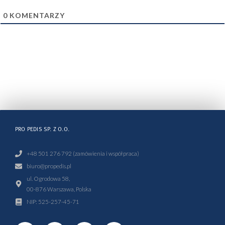
0
KOMENTARZY
PRO PEDIS SP. Z O.O.
+48 501 276 792 (zamówienia i współpraca)
biuro@propedis.pl
ul. Ogrodowa 58,
00-876 Warszawa, Polska
NIP: 525-257-45-71