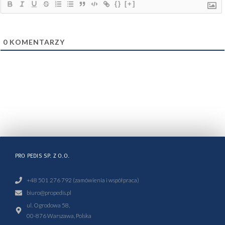
{}
[+]
0
KOMENTARZY
PRO PEDIS SP. Z O.O.
+48 501 276 792 (zamówienia i współpraca)
biuro@propedis.pl
ul. Ogrodowa 58,
00-876 Warszawa, Polska