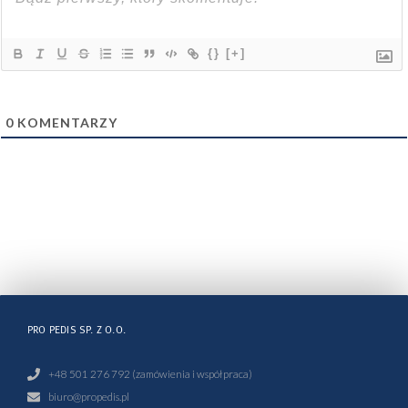
{}
[+]
0
KOMENTARZY
PRO PEDIS SP. Z O.O.
+48 501 276 792 (zamówienia i współpraca)
biuro@propedis.pl