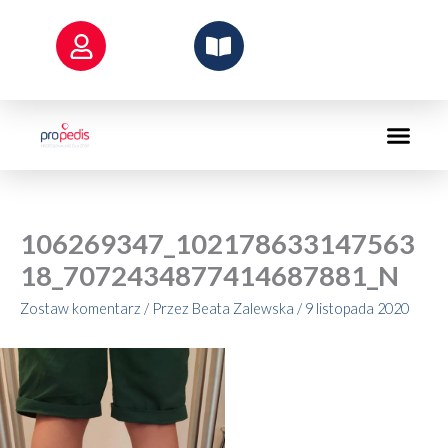
Przejdź
do
treści
106269347_102178633147563
18_7072434877414687881_N
Zostaw komentarz
/ Przez
Beata Zalewska
/
9 listopada 2020