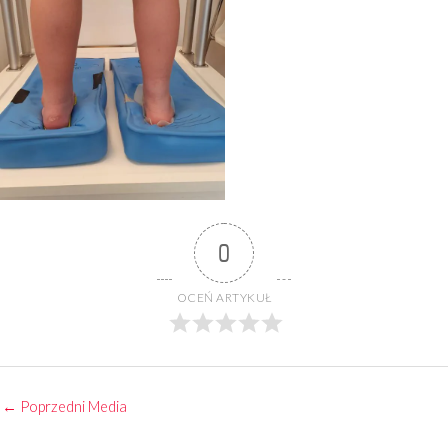
0
OCEŃ ARTYKUŁ
←
Poprzedni Media