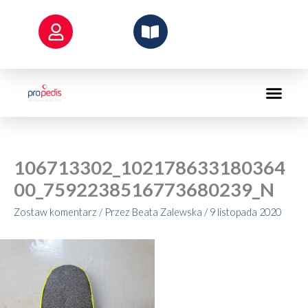
Przejdź
do
treści
106713302_102178633180364
00_7592238516773680239_N
Zostaw komentarz
/ Przez
Beata Zalewska
/
9 listopada 2020