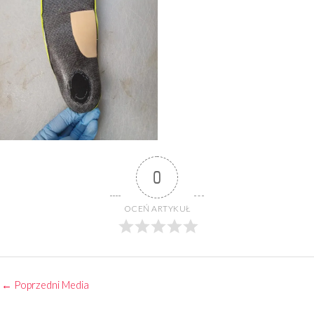
0
OCEŃ ARTYKUŁ
←
Poprzedni Media