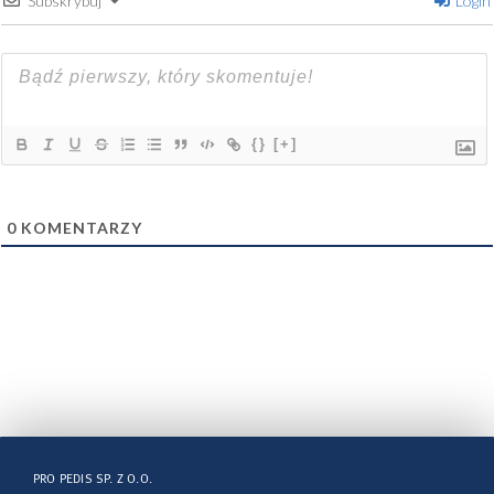
Subskrybuj
Login
{}
[+]
0
KOMENTARZY
PRO PEDIS SP. Z O.O.