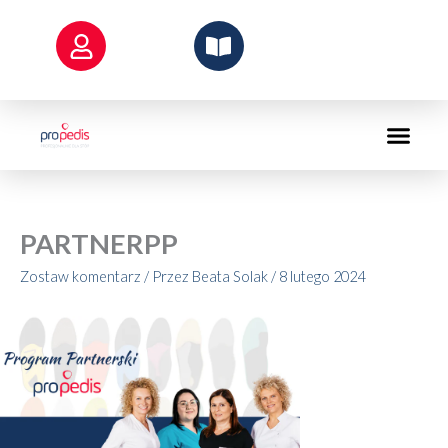
Przejdź
do
treści
PARTNERPP
Zostaw komentarz
/ Przez
Beata Solak
/
8 lutego 2024