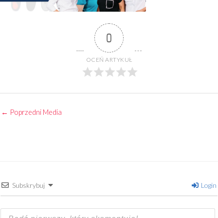
0
OCEŃ ARTYKUŁ
←
Poprzedni Media
Subskrybuj
Login