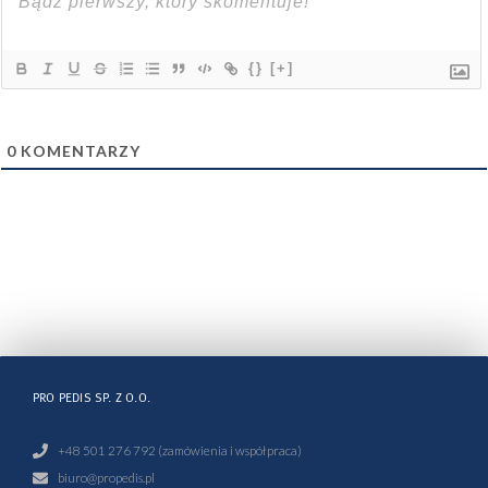
{}
[+]
0
KOMENTARZY
PRO PEDIS SP. Z O.O.
+48 501 276 792 (zamówienia i współpraca)
biuro@propedis.pl