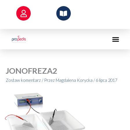
Przejdź
do
treści
JONOFREZA2
Zostaw komentarz
/ Przez
Magdalena Korycka
/
6 lipca 2017