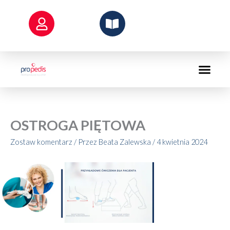
Przejdź
do
treści
OSTROGA PIĘTOWA
Zostaw komentarz
/ Przez
Beata Zalewska
/
4 kwietnia 2024