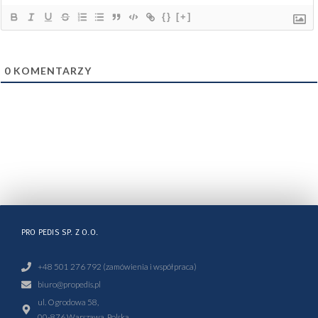
{}
[+]
0
KOMENTARZY
PRO PEDIS SP. Z O.O.
+48 501 276 792 (zamówienia i współpraca)
biuro@propedis.pl
ul. Ogrodowa 58,
00-876 Warszawa, Polska