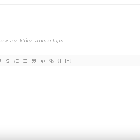
{}
[+]