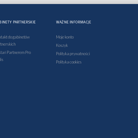
BINETY PARTNERSKIE
WAŻNE INFORMACJE
takt do gabinetów
Moje konto
tnerskich
Koszyk
tań Partnerem Pro
Polityka prywatności
is
Polityka cookies