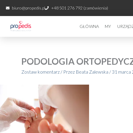
Przejdź
biuro@propedis.pl
+48 501 276 792 (zamówienia)
do
treści
GŁÓWNA
MY
URZĄD
PODOLOGIA ORTOPEDYC
Zostaw komentarz
/ Przez
Beata Zalewska
/
31 marca