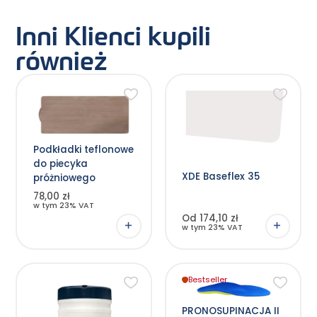
Inni Klienci kupili
również
Ten
produkt
ma
wiele
wariantów.
Opcje
Podkładki teflonowe
można
wybrać
do piecyka
na
XDE Baseflex 35
stronie
próżniowego
produktu
78,00 zł
w tym 23% VAT
Od 174,10 zł
w tym 23% VAT
Bestseller
Ten
produkt
ma
wiele
PRONOSUPINACJA II