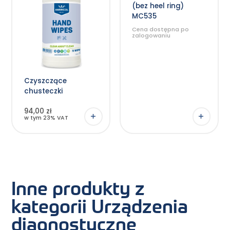
wariantów.
(bez heel ring)
Opcje
można
MC535
wybrać
na
Cena dostępna po
stronie
zalogowaniu
produktu
Czyszczące
chusteczki
94,00 zł
w tym 23% VAT
Inne produkty z
kategorii Urządzenia
diagnostyczne