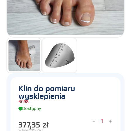
Klin do pomiaru
wysklepienia
6098
Dostępny
-
+
377,35 zł
w tym 23% VAT