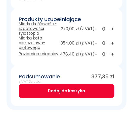
Produkty uzupełniające
Miarka koślawości-
-
+
szpotawości
270,00 zł
(z VAT)
tyłostopia
Miarka kąta
-
+
piszczelowo-
354,00 zł
(z VAT)
piętowego
-
+
Poziomica miednicy
478,40 zł
(z VAT)
Podsumowanie
377,35
zł
z VAT (brutto)
Dodaj do koszyka