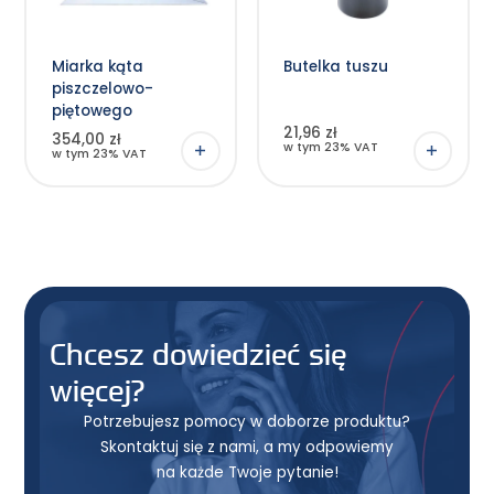
Miarka kąta
Butelka tuszu
piszczelowo-
piętowego
21,96 zł
354,00 zł
w tym 23% VAT
w tym 23% VAT
Chcesz dowiedzieć się
więcej?
Potrzebujesz pomocy w doborze produktu?
Skontaktuj się z nami, a my odpowiemy
na każde Twoje pytanie!