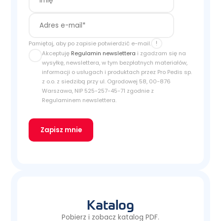
!
Pamiętaj, aby po zapisie potwierdzić e-mail.
Akceptuję
Regulamin newslettera
i zgadzam się na
wysyłkę, newslettera, w tym bezpłatnych materiałów,
informacji o usługach i produktach przez Pro Pedis sp.
z o.o. z siedzibą przy ul. Ogrodowej 58, 00-876
Warszawa, NIP 525-257-45-71 zgodnie z
Regulaminem newslettera.
Zapisz mnie
Katalog
Pobierz i zobacz katalog PDF.