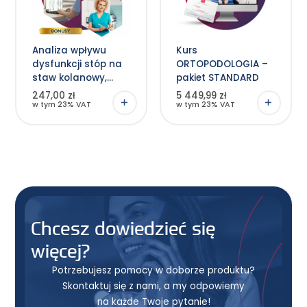
Analiza wpływu
Kurs
dysfunkcji stóp na
ORTOPODOLOGIA –
staw kolanowy,
pakiet STANDARD
biodrowy i kręgosłup
247,00 zł
5 449,99 zł
– case study z
w tym 23% VAT
w tym 23% VAT
gabinetu dr Joanny
Stodolnej –
Tukendorf
Chcesz dowiedzieć się
więcej?
Potrzebujesz pomocy w doborze produktu?
Skontaktuj się z nami, a my odpowiemy
na każde Twoje pytanie!