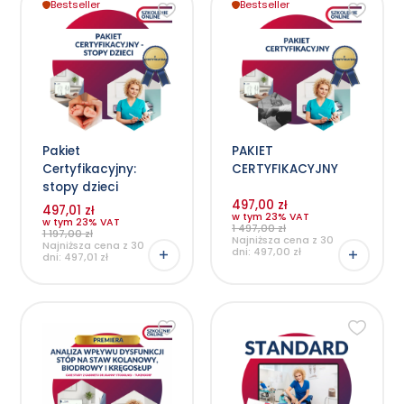
Bestseller
Bestseller
Pakiet
PAKIET
Certyfikacyjny:
CERTYFIKACYJNY
stopy dzieci
497,00 zł
497,01 zł
w tym 23% VAT
w tym 23% VAT
1 497,00 zł
1 197,00 zł
Najniższa cena z 30
Najniższa cena z 30
dni:
497,00
zł
dni:
497,01
zł