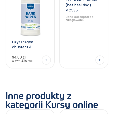
PRONOSUPINACJA II
wariantów.
(bez heel ring)
Opcje
można
MC535
wybrać
na
Cena dostępna po
stronie
zalogowaniu
produktu
Czyszczące
chusteczki
94,00 zł
w tym 23% VAT
Inne produkty z
kategorii Kursy online