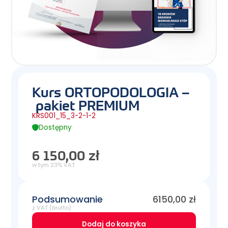
Kurs ORTOPODOLOGIA –
pakiet PREMIUM
KRS001_15_3-2-1-2
Dostępny
6 150,00 zł
w tym 23% VAT
Podsumowanie
6150,00
zł
z VAT (brutto)
Dodaj do koszyka