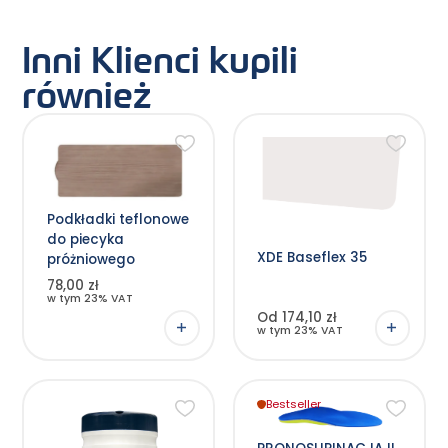
Inni Klienci kupili
również
Ten
produkt
ma
wiele
wariantów.
Opcje
Podkładki teflonowe
można
wybrać
do piecyka
na
XDE Baseflex 35
stronie
próżniowego
produktu
78,00 zł
w tym 23% VAT
Od 174,10 zł
w tym 23% VAT
Bestseller
Ten
produkt
ma
wiele