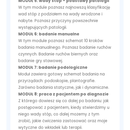
MODUŁ 5: wady stóp – podstawy patologii
W tym module poznasz najnowszą klasyfikację
wad stóp z podziałem na wady wrodzone i
nabyte. Poznasz przyczyny powszechnie
występujących patologii.
MODUŁ 6: badanie manualne
W tym module poznasz schemat 10 kroków
badania manualnego. Poznasz badanie ruchów
czynnych. Badanie ruchów biernych oraz
badanie gry stawowej.
MODUŁ 7: badanie podologiczne
Moduł zawiera gotowy schemat badania na
przyrządach: podoskopie, plantografie.
Zarówno badania statyczne, jak i dynamiczne.
MODUŁ 8: praca z pacjentem po diagnozie
Z którego dowiesz się co dalej po badaniu: jak
postępować z pacjentem, kiedy stwierdzimy u
niego wady stóp, co dalej możemy z tym
zrobić, jakie ćwiczenia zastosować oraz moje
wytyczne do wkładek lub terapii.